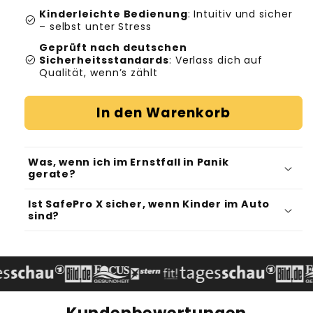
Kinderleichte Bedienung
: Intuitiv und sicher
check_circle
– selbst unter Stress
Geprüft nach deutschen
check_circle
Sicherheitsstandards
: Verlass dich auf
Qualität, wenn’s zählt
In den Warenkorb
Was, wenn ich im Ernstfall in Panik
gerate?
Ist SafePro X sicher, wenn Kinder im Auto
sind?